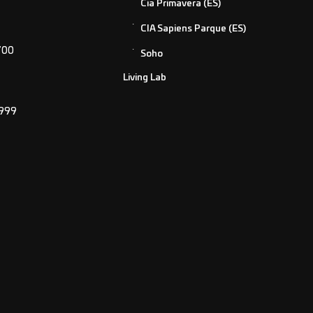
Cia Primavera (ES)
CIA Sapiens Parque (ES)
700
Soho
Living Lab
2999