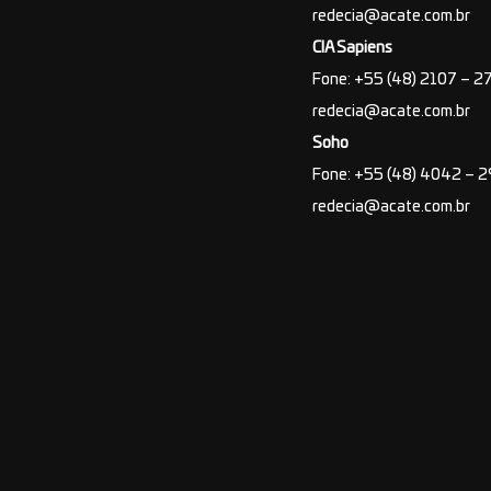
redecia@acate.com.br
CIA Sapiens
Fone: +55 (48) 2107 – 2
redecia@acate.com.br
Soho
Fone: +55 (48) 4042 – 
redecia@acate.com.br