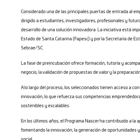
Considerado una de las principales puertas de entrada al e
dirigido a estudiantes, investigadores, profesionales y fut
desarrollo de una solución innovadora. La iniciativa está imp
Estado de Santa Catarina (Fapesc) y por la Secretaría de Esta
Sebrae/SC.
La fase de preincubación ofrece formación, tutoría y acomp
negocio, la validación de propuestas de valor y la preparació
A lo largo del proceso, los seleccionados tienen acceso a co
innovación, lo que refuerza sus competencias emprendedoras
sostenibles y escalables.
En los últimos años, el Programa Nascer ha contribuido a la
fomentando la innovación, la generación de oportunidades y 
social.