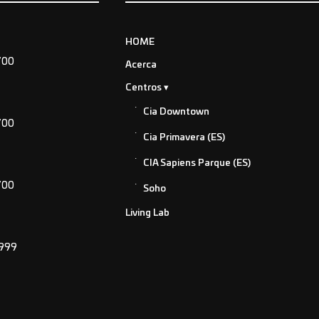
HOME
700
Acerca
Centros
Cia Downtown
700
Cia Primavera (ES)
CIA Sapiens Parque (ES)
700
Soho
Living Lab
2999