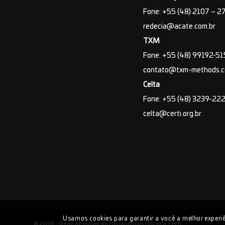
Fone: +55 (48) 2107 – 2
redecia@acate.com.br
TXM
Fone: +55 (48) 99192-5
contato@txm-methods.
Celta
Fone: +55 (48) 3239-22
celta@certi.org.br
Usamos cookies para garantir a você a melhor experiê
© 2018 - Rede de Inovação Florianópolis |
InCuca Tech