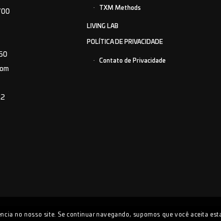
TXM Methods
700
LIVING LAB
POLÍTICA DE PRIVACIDADE
150
Contato de Privacidade
com
22
ncia no nosso site. Se continuar navegando, supomos que você aceita esta