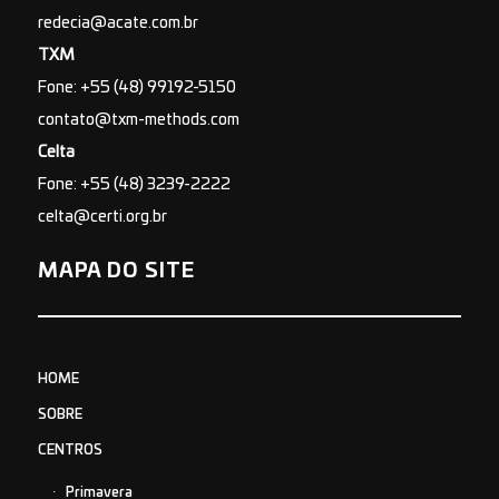
redecia@acate.com.br
TXM
Fone: +55 (48) 99192-5150
contato@txm-methods.com
Celta
Fone: +55 (48) 3239-2222
celta@certi.org.br
MAPA DO SITE
HOME
SOBRE
CENTROS
Primavera