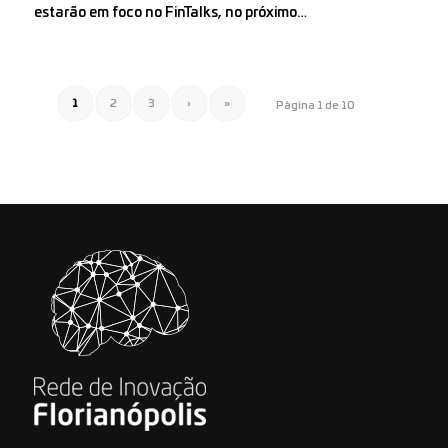
estarão em foco no FinTalks, no próximo…
1
2
3
›
»
Página 1 de 10