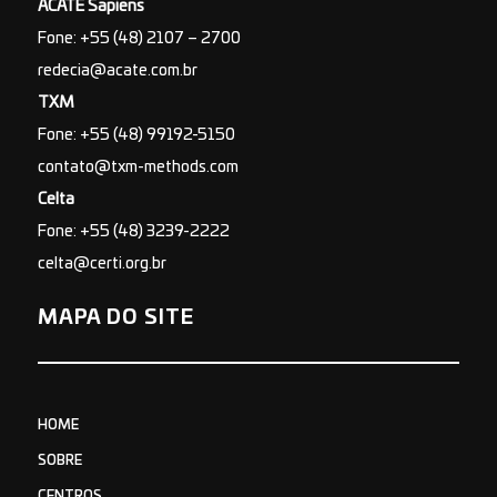
ACATE Sapiens
Fone: +55 (48) 2107 – 2700
redecia@acate.com.br
TXM
Fone: +55 (48) 99192-5150
contato@txm-methods.com
Celta
Fone: +55 (48) 3239-2222
celta@certi.org.br
MAPA DO SITE
HOME
SOBRE
CENTROS