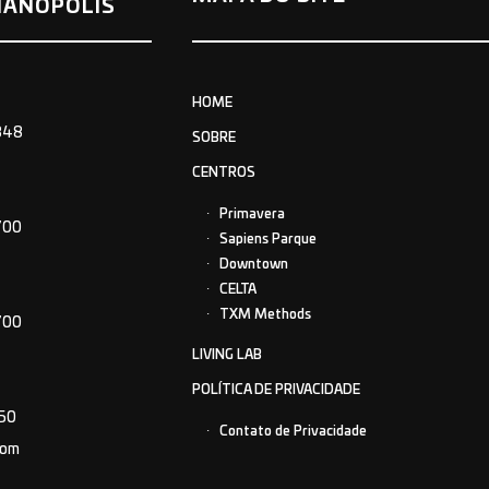
IANÓPOLIS
HOME
848
SOBRE
CENTROS
Primavera
700
Sapiens Parque
Downtown
CELTA
TXM Methods
700
LIVING LAB
POLÍTICA DE PRIVACIDADE
150
Contato de Privacidade
com