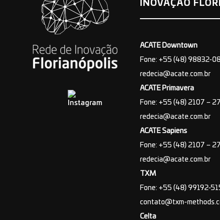
INOVAÇÃO FLOR
ACATE Downtown
Fone: +55 (48) 98832-0
redecia@acate.com.br
ACATE Primavera
Fone: +55 (48) 2107 – 2
redecia@acate.com.br
ACATE Sapiens
Fone: +55 (48) 2107 – 2
redecia@acate.com.br
TXM
Fone: +55 (48) 99192-5
contato@txm-methods.
Celta