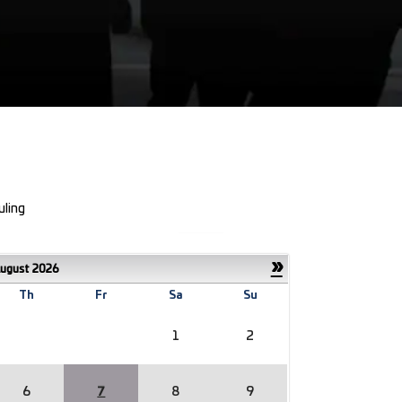
uling
»
ugust
2026
Th
Fr
Sa
Su
1
2
6
8
9
7