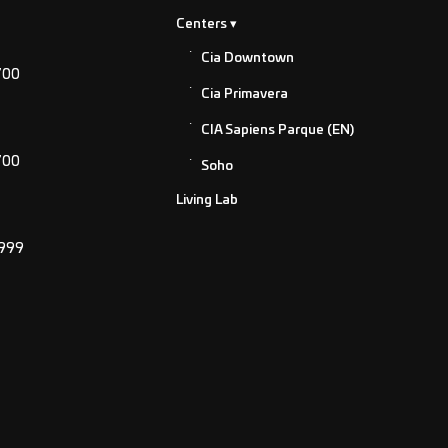
Centers
Cia Downtown
700
Cia Primavera
CIA Sapiens Parque (EN)
700
Soho
Living Lab
2999