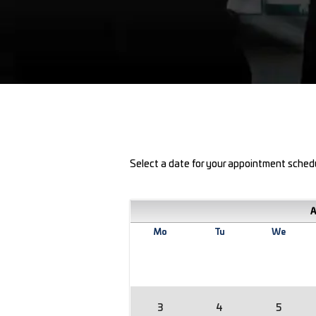
Select a date for your appointment sched
A
Mo
Tu
We
3
4
5