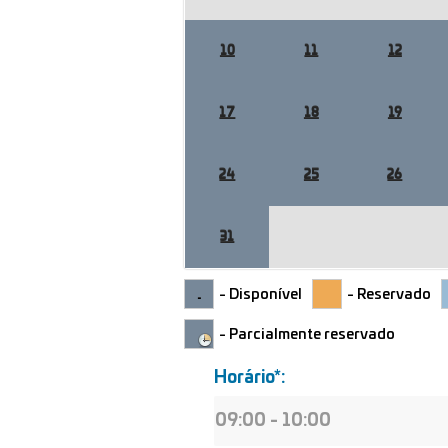
10
11
12
17
18
19
24
25
26
31
- Disponível
- Reservado
- Parcialmente reservado
Horário*: