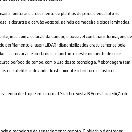
sam monitorar o crescimento de plantios de pinus e eucalipto no
ose, siderurgia e carvão vegetal, painéis de madeira e pisos laminados.
ente, mas com a solução da Canopy é possível combinar informações de
 perfilamento a laser (LiDAR) disponibilizados gratuitamente pela
ves, a inovação é ainda mais importante neste momento de crise.
m curto período de tempo, com o uso desta tecnologia. A abordagem tem
ens de satélite, reduzindo drasticamente o tempo e o custo do
, sendo destaque em uma matéria da revista B Forest, na edição de
cia e tecnologia de sensoriamento remoto. O objetivo é entregar