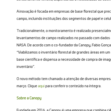
A inovação é focada em empresas de base florestal que preci
campo, incluindo instituições dos segmentos de papel e celul
Tradicionalmente, o monitoramento é realizado presencialm
levantamentos de campo realizados no passado com dados de
NASA. De acordo com o co-fundador da Canopy, Fabio Gonçal
“Viabilizamos o inventário florestal de grandes áreas em u
base científica e dispensa a necessidade de compra de imag
inventário”.
O novo método tem chamado a atenção de diversas empresas
março. Clique
aqui
para conferir o conteúdo na íntegra.
Sobre a Canopy
Fundada em 2016, a Canopy é uma empresa que combina ciên