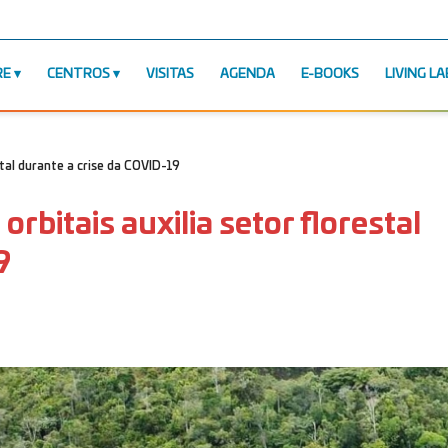
RE
CENTROS
VISITAS
AGENDA
E-BOOKS
LIVING LA
stal durante a crise da COVID-19
rbitais auxilia setor florestal
9