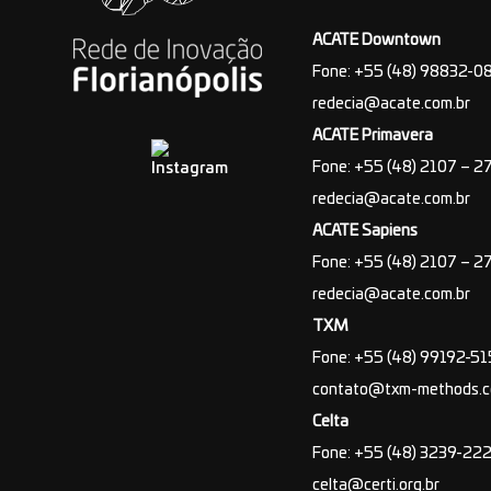
ACATE Downtown
Fone: +55 (48) 98832-0
redecia@acate.com.br
ACATE Primavera
Fone: +55 (48) 2107 – 2
redecia@acate.com.br
ACATE Sapiens
Fone: +55 (48) 2107 – 2
redecia@acate.com.br
TXM
Fone: +55 (48) 99192-5
contato@txm-methods.
Celta
Fone: +55 (48) 3239-22
celta@certi.org.br