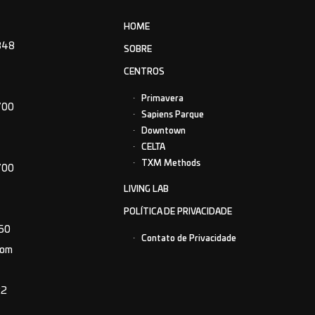
HOME
848
SOBRE
CENTROS
Primavera
700
Sapiens Parque
Downtown
CELTA
TXM Methods
700
LIVING LAB
POLÍTICA DE PRIVACIDADE
150
Contato de Privacidade
com
22