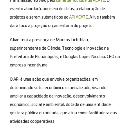
transmissão ao vivo pelo
canal de YouTube da ACATE
. O
evento abordará, por meio de dicas, a elaboração de
projetos a serem submetidos ao
API ACATE
. A live também
dará foco à projeção orçamentária do projeto.
A live terá a presença de Marcos Lichtblau,
superintendente de Ciência, Tecnologia e Inovação na
Prefeitura de Florianópolis, e Douglas Lopes Nicolau, CEO da
empresa Incentiv.me.
O API é uma ação que envolve organizações, em
determinado setor econômico especializado, visando
ampliar a capacidade de inovação, desenvolvimento
econômico, social e ambiental, dotada de uma entidade
gestora pública ou privada, que atua como facilitadora das
atividades cooperativas.