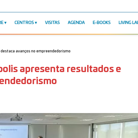
RE
CENTROS
VISITAS
AGENDA
E-BOOKS
LIVING LA
 e destaca avanços no empreendedorismo
olis apresenta resultados e
eendedorismo