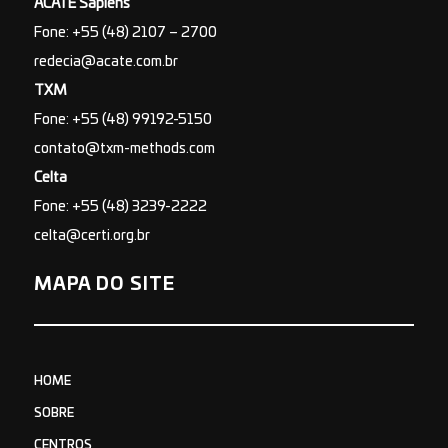
ACATE Sapiens
Fone: +55 (48) 2107 – 2700
redecia@acate.com.br
TXM
Fone: +55 (48) 99192-5150
contato@txm-methods.com
Celta
Fone: +55 (48) 3239-2222
celta@certi.org.br
MAPA DO SITE
HOME
SOBRE
CENTROS