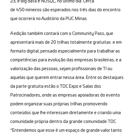
23, e Big data e NOSQL, no último dia. Cerca
de
450
mineiros são esperados nos três dias do encontro
que ocorrerá no Auditório da PUC Minas.
A edição também contará com o
Community Pass
,
que
apresentará mais de 20 trilhas totalmente
gratuitas e em
formato digital
, pensado especialmente para trabalhar as
competências para evolução das empresas brasileiras, e a
valorização das pessoas, sejam profissionais de TI ou
aquelas que querem entrar nessa área. Entre os destaques
da parte gratuita estão o
TDC Expo e Salas dos
Patrocinadores
, onde as empresas apoiadoras do evento
podem organizar suas próprias trilhas promovendo
conteúdos que lhe interessam diretamente e criando uma
comunidade própria dentro da grande comunidade TDC.
“Entendemos que esse é um espaço de grande valor tanto