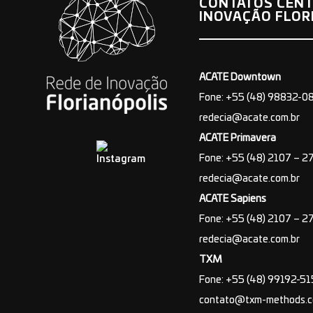
CONTATOS CENT
INOVAÇÃO FLOR
ACATE Downtown
Fone: +55 (48) 98832-0
redecia@acate.com.br
ACATE Primavera
Fone: +55 (48) 2107 – 2
redecia@acate.com.br
ACATE Sapiens
Fone: +55 (48) 2107 – 2
redecia@acate.com.br
TXM
Fone: +55 (48) 99192-5
contato@txm-methods.