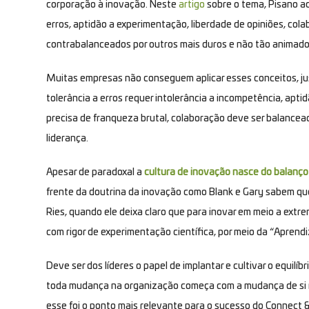
corporação à inovação. Neste
artigo
sobre o tema, Pisano a
erros, aptidão a experimentação, liberdade de opiniões, col
contrabalanceados por outros mais duros e não tão animado
Muitas empresas não conseguem aplicar esses conceitos, j
tolerância a erros requer intolerância a incompetência, aptid
precisa de franqueza brutal, colaboração deve ser balancead
liderança.
Apesar de paradoxal a
cultura de inovação nasce do balanço
frente da doutrina da inovação como Blank e Gary sabem que 
Ries, quando ele deixa claro que para inovar em meio a extr
com rigor de experimentação científica, por meio da “Apren
Deve ser dos líderes o papel de implantar e cultivar o equil
toda mudança na organização começa com a mudança de si me
esse foi o ponto mais relevante para o sucesso do
Connect 