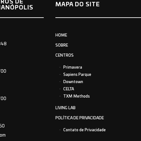
ROS DE
MAPA DO SITE
IANÓPOLIS
HOME
848
SOBRE
CENTROS
Primavera
700
Sapiens Parque
Downtown
CELTA
TXM Methods
700
LIVING LAB
POLÍTICA DE PRIVACIDADE
150
Contato de Privacidade
com