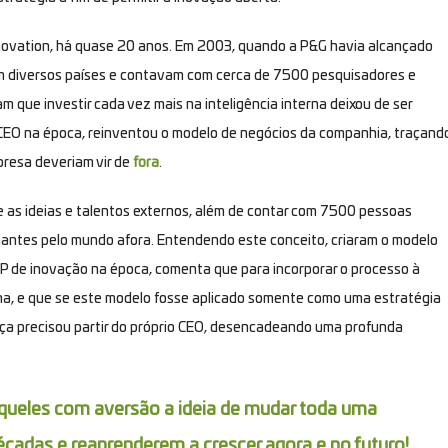
novation
, há quase 20 anos. Em 2003, quando a P&G havia alcançado
m diversos países e contavam com cerca de 7500 pesquisadores e
que investir cada vez mais na inteligência interna deixou de ser
, CEO na época, reinventou o modelo de negócios da companhia, traçand
resa deveriam vir de
fora
.
 e as ideias e talentos externos, além de contar com 7500 pessoas
hantes pelo mundo afora. Entendendo este conceito, criaram o modelo
VP de inovação na época, comenta que para incorporar o processo à
cima, e que se este modelo fosse aplicado somente como uma estratégia
nça precisou partir do próprio CEO, desencadeando uma profunda
aqueles com aversão a ideia de mudar toda uma
écadas e reaprenderem a crescer agora e no futuro!