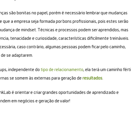
danças são bonitas no papel, porém é necessário lembrar que mudanças
te que a empresa seja formada por bons profissionais, pois estes serão
 mudança de
mindset
. Técnicas e processos podem ser aprendidos, mas
ncia, tenacidade e curiosidade, características dificilmente treináveis.
essária, caso contrário, algumas pessoas podem ficar pelo caminho,
 de se adaptarem.
tups, independente do
tipo de relacionamento
, ela terá um caminho férti
ternas se somem às externas para geração de
resultados
.
nkLab é orientar e criar grandes oportunidades de aprendizado e
ndem em negócios e geração de valor!