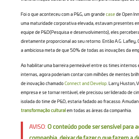
Foi o que aconteceu com a P&G, um grande
case
de
Open In
uma maturidade corporativa elevada, estavam presentes e
equipe de P&D(Pesquisa e desenvolvimento), eles perceberam 
diretamente proporcional ao seu retorno. Então A.G. Lafley
a ambiciosa meta de que 50% de todas as inovações da emp
Ao habilitar uma barreira permeável entre os times internos
internas, agora poderiam contar com milhões de mentes bril
de inovação chamado
Connect and Develop
. Larry Huston, 
empresa e se tornar rentável, ele precisou ser liderado de 
isolada do time de P&D, estaria fadado ao fracasso. A muda
transformação cultural
em todas as áreas da companhia.
AVISO:
O conteúdo pode ser sensível para 
companhia, deixar de fazer o que fazem a d