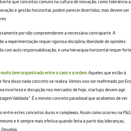
dverte que conceitos comuns na cultura de inovação; como tolerância a
aboração e gestão horizontal, podem parecer divertidos, mas devem ser
res.
ustamente por não compreenderem a necessária contraparte. A
ão a experimentação requer rigorosa disciplina, liberdade de opiniões
a com auto responsabilização, e uma hierarquia horizontal requer fort
 muito bem orquestrado entre o caos e a ordem
. Aqueles que estão à
fora disso nada concreto se realiza. Vemos isso ser reafirmado por Eri
ema incerteza e disrupção nos mercados de hoje, startups devem agir
dizagem Validada”. É o mesmo conceito paradoxal que acabamos de ver.
íbrio entre estes conceitos duros e complexos. Assim como ocorreu na P&G
smo e é sempre mais efetiva quando feita a partir das lideranças,
& Develop
.