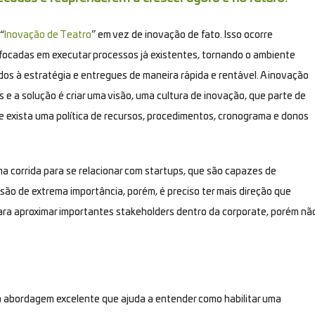
“
Inovação de Teatro
” em vez de inovação de fato. Isso ocorre
focadas em executar processos já existentes, tornando o ambiente
dos à estratégia e entregues de maneira rápida e rentável. A inovação
s e a solução é criar uma visão, uma cultura de inovação, que parte de
e exista uma política de recursos, procedimentos, cronograma e donos
a corrida para se relacionar com startups, que são capazes de
são de extrema importância, porém, é preciso ter mais direção que
ara aproximar importantes stakeholders dentro da corporate, porém nã
a abordagem excelente que ajuda a entender como habilitar uma