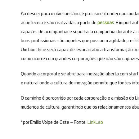
Ao descer para o nível unitário, é preciso entender que mu
acontecem e são realizadas a partir de
pessoas
. É importan
capazes de acompanhar e suportar a companhia durante a
bons profissionais são aqueles que possuem agilidade, resiliê
Um bom time será capaz de levar a cabo a transformação nec
como ocorre com grandes corporações que não são capazes
Quando a corporate se abre para inovação aberta com star
e natural onde a cultura de inovação permite que fontes in
O caminho é percorrido por cada corporação e a missão do Li
mudança de cultura, garantindo que os relacionamentos abu
*por Emilio Volpe de Oste – Fonte:
LinkLab