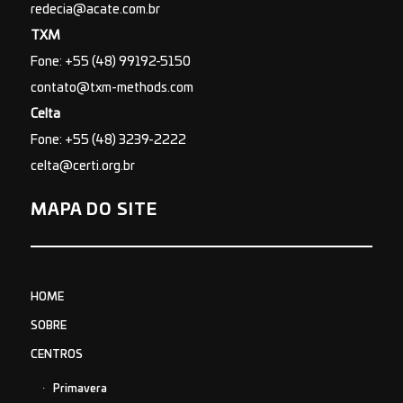
redecia@acate.com.br
TXM
Fone: +55 (48) 99192-5150
contato@txm-methods.com
Celta
Fone: +55 (48) 3239-2222
celta@certi.org.br
MAPA DO SITE
HOME
SOBRE
CENTROS
Primavera