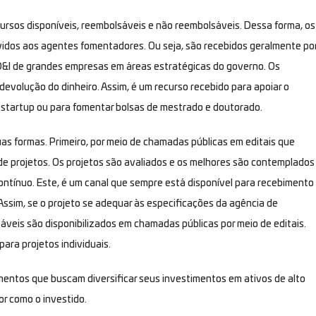
ecursos disponíveis, reembolsáveis e não reembolsáveis. Dessa forma, os
vidos aos agentes fomentadores. Ou seja, são recebidos geralmente po
D&I de grandes empresas em áreas estratégicas do governo. Os
volução do dinheiro. Assim, é um recurso recebido para apoiar o
 startup ou para fomentar bolsas de mestrado e doutorado.
s formas. Primeiro, por meio de chamadas públicas em editais que
e projetos. Os projetos são avaliados e os melhores são contemplados
 contínuo. Este, é um canal que sempre está disponível para recebimento
Assim, se o projeto se adequar às especificações da agência de
áveis são disponibilizados em chamadas públicas por meio de editais.
ara projetos individuais.
imentos que buscam diversificar seus investimentos em ativos de alto
or como o investido.