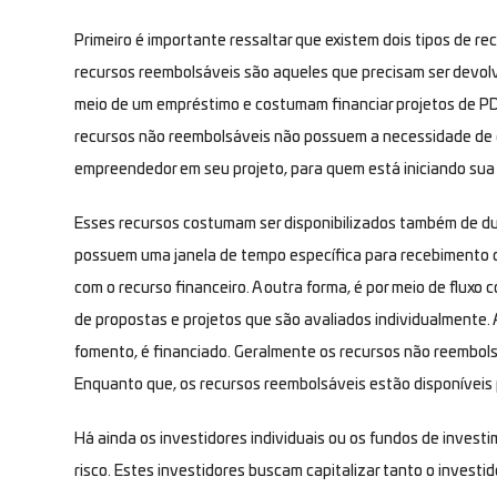
Primeiro é importante ressaltar que existem dois tipos de r
recursos reembolsáveis são aqueles que precisam ser devol
meio de um empréstimo e costumam financiar projetos de P
recursos não reembolsáveis não possuem a necessidade de de
empreendedor em seu projeto, para quem está iniciando sua
Esses recursos costumam ser disponibilizados também de dua
possuem uma janela de tempo específica para recebimento d
com o recurso financeiro. A outra forma, é por meio de fluxo
de propostas e projetos que são avaliados individualmente. 
fomento, é financiado. Geralmente os recursos não reembols
Enquanto que, os recursos reembolsáveis estão disponíveis p
Há ainda os investidores individuais ou os fundos de invest
risco. Estes investidores buscam capitalizar tanto o investid