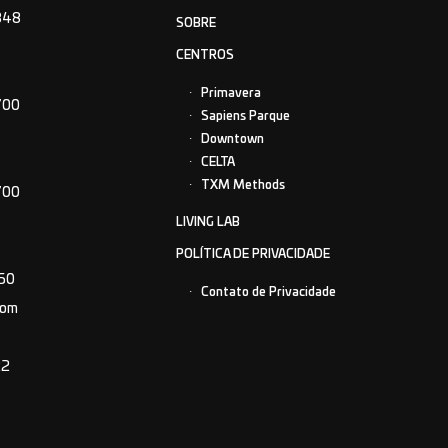
848
SOBRE
CENTROS
Primavera
700
Sapiens Parque
Downtown
CELTA
TXM Methods
700
LIVING LAB
POLÍTICA DE PRIVACIDADE
150
Contato de Privacidade
com
22