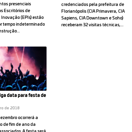
tos presenciais
credenciados pela prefeitura de
s Escritórios de
Florianópolis (CIA Primavera, CIA
Inovação (EPIs) estão
Sapiens, CIA Downtown e Soho)
or tempo indeterminado
receberam 32 visitas técnicas,…
onstrução…
ga data para festa de
ro de 2018
dezembro ocorrerá a
 de fim de ano da
ssociados. A festa será