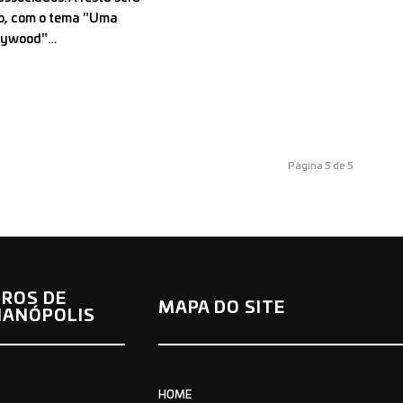
ão, com o tema "Uma
llywood"…
Página 5 de 5
ROS DE
MAPA DO SITE
IANÓPOLIS
HOME