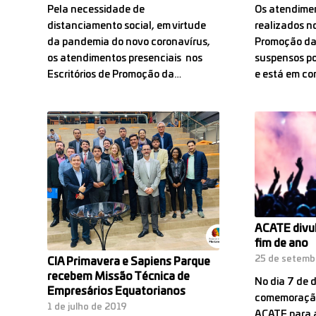
Pela necessidade de
Os atendimen
distanciamento social, em virtude
realizados no
da pandemia do novo coronavírus,
Promoção da 
os atendimentos presenciais nos
suspensos p
Escritórios de Promoção da…
e está em c
ACATE divul
fim de ano
25 de setemb
CIA Primavera e Sapiens Parque
recebem Missão Técnica de
No dia 7 de 
Empresários Equatorianos
comemoração
1 de julho de 2019
ACATE para a