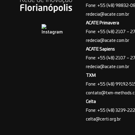
Fone: +55 (48) 98832-0
redecia@acate.com.br
ACATE Primavera
Fone: +55 (48) 2107 – 2
redecia@acate.com.br
ACATE Sapiens
Fone: +55 (48) 2107 – 2
redecia@acate.com.br
TXM
Fone: +55 (48) 99192-5
contato@txm-methods.
Celta
Fone: +55 (48) 3239-22
celta@certi.org.br