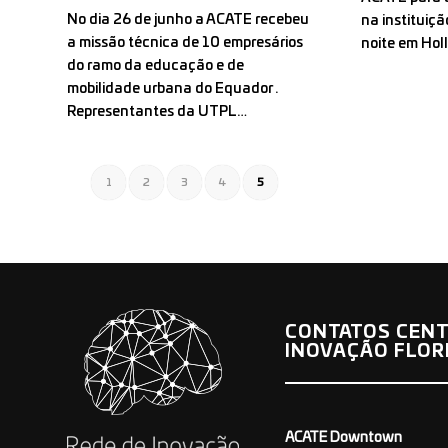
No dia 26 de junho a ACATE recebeu
na instituiç
a missão técnica de 10 empresários
noite em Ho
do ramo da educação e de
mobilidade urbana do Equador .
Representantes da UTPL…
1
2
3
4
5
CONTATOS CENT
INOVAÇÃO FLOR
ACATE Downtown