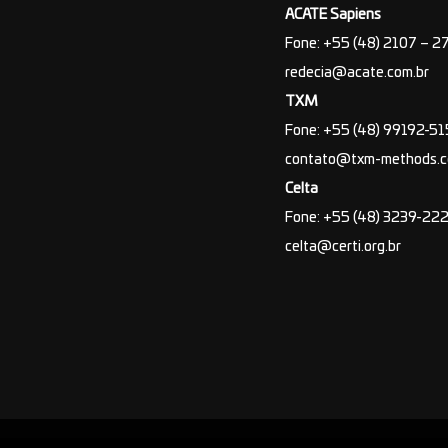
ACATE Sapiens
Fone: +55 (48) 2107 – 2
redecia@acate.com.br
TXM
Fone: +55 (48) 99192-5
contato@txm-methods.
Celta
Fone: +55 (48) 3239-22
celta@certi.org.br