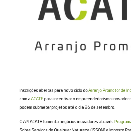
Inscrições abertas para novo ciclo do
Arranjo Promotor de I
com a
ACATE
para incentivar o empreendedorismo inovador n
podem submeter projetos até o dia 26 de setembro.
O API ACATE fomenta negócios inovadores através
Programa 
Sobre Serviços de Qualquer Natureza (ISSQN) e Imposto Predi