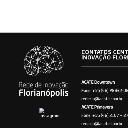
CONTATOS CENT
INOVAÇÃO FLOR
ACATE Downtown
Fone: +55 (48) 98832-0
redecia@acate.com.br
ACATE Primavera
Fone: +55 (48) 2107 – 2
redecia@acate.com.br