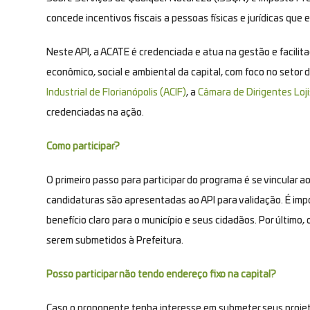
concede incentivos fiscais a pessoas físicas e jurídicas que
Neste API, a ACATE é credenciada e atua na gestão e facili
econômico, social e ambiental da capital, com foco no setor
Industrial de Florianópolis (ACIF)
, a
Câmara de Dirigentes Loj
credenciadas na ação.
Como participar?
O primeiro passo para participar do programa é se vincular a
candidaturas são apresentadas ao API para validação. É imp
benefício claro para o município e seus cidadãos. Por último
serem submetidos à Prefeitura.
Posso participar não tendo endereço fixo na capital?
Caso o proponente tenha interesse em submeter seus projeto