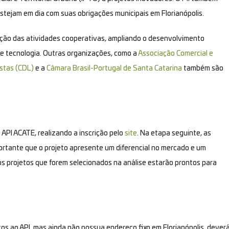
 estejam em dia com suas obrigações municipais em Florianópolis.
tação das atividades cooperativas, ampliando o desenvolvimento
 de tecnologia. Outras organizações, como a
Associação Comercial e
istas (CDL)
e a
Câmara Brasil-Portugal de Santa Catarina
também são
o API ACATE, realizando a inscrição pelo
site
. Na etapa seguinte, as
ortante que o projeto apresente um diferencial no mercado e um
, os projetos que forem selecionados na análise estarão prontos para
s ao API, mas ainda não possua endereço fixo em Florianópolis, dever