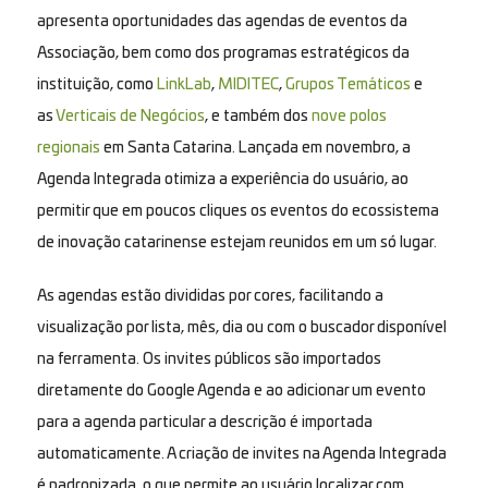
apresenta oportunidades das agendas de eventos da
Associação, bem como dos programas estratégicos da
instituição, como
LinkLab
,
MIDITEC
,
Grupos Temáticos
e
as
Verticais de Negócios
, e também dos
nove polos
regionais
em Santa Catarina. Lançada em novembro, a
Agenda Integrada otimiza a experiência do usuário, ao
permitir que em poucos cliques os eventos do ecossistema
de inovação catarinense estejam reunidos em um só lugar.
As agendas estão divididas por cores, facilitando a
visualização por lista, mês, dia ou com o buscador disponível
na ferramenta. Os
invites
públicos são importados
diretamente do Google Agenda e ao adicionar um evento
para a agenda particular a descrição é importada
automaticamente. A criação de
invites
na Agenda Integrada
é padronizada, o que permite ao usuário localizar com